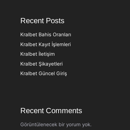
Recent Posts
Kralbet Bahis Oranları
Kralbet Kayıt İşlemleri
Kralbet İletişim
Kralbet Şikayetleri
Kralbet Güncel Giriş
Recent Comments
Görüntülenecek bir yorum yok.