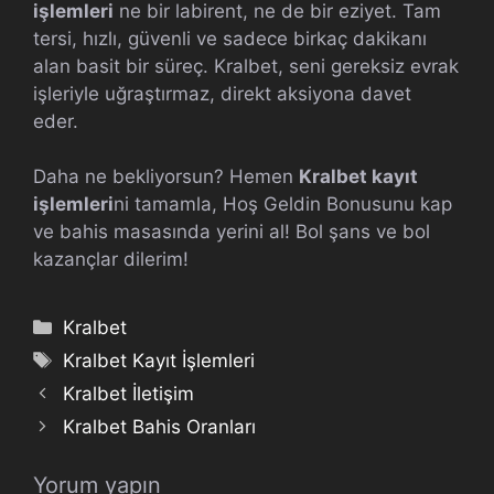
işlemleri
ne bir labirent, ne de bir eziyet. Tam
tersi, hızlı, güvenli ve sadece birkaç dakikanı
alan basit bir süreç. Kralbet, seni gereksiz evrak
işleriyle uğraştırmaz, direkt aksiyona davet
eder.
Daha ne bekliyorsun? Hemen
Kralbet kayıt
işlemleri
ni tamamla, Hoş Geldin Bonusunu kap
ve bahis masasında yerini al! Bol şans ve bol
kazançlar dilerim!
Kategoriler
Kralbet
Etiketler
Kralbet Kayıt İşlemleri
Kralbet İletişim
Kralbet Bahis Oranları
Yorum yapın