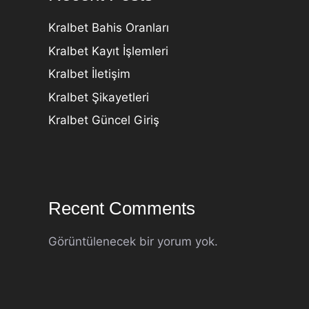
Kralbet Bahis Oranları
Kralbet Kayıt İşlemleri
Kralbet İletişim
Kralbet Şikayetleri
Kralbet Güncel Giriş
Recent Comments
Görüntülenecek bir yorum yok.