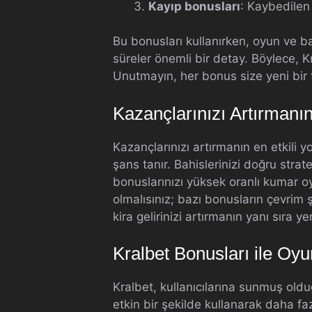
Kayıp bonusları
: Kaybedilen 
Bu bonusları kullanırken, oyun ve ba
süreler önemli bir detay. Böylece, K
Unutmayın, her bonus size yeni bir 
Kazançlarınızı Artırmanın 
Kazançlarınızı artırmanın en etkili yo
şans tanır. Bahislerinizi doğru strate
bonuslarınızı yüksek oranlı kumar oyun
olmalısınız; bazı bonusların çevrim şa
kira gelirinizi artırmanın yanı sıra y
Kralbet Bonusları ile Oyu
Kralbet, kullanıcılarına sunmuş oldu
etkin bir şekilde kullanarak daha faz