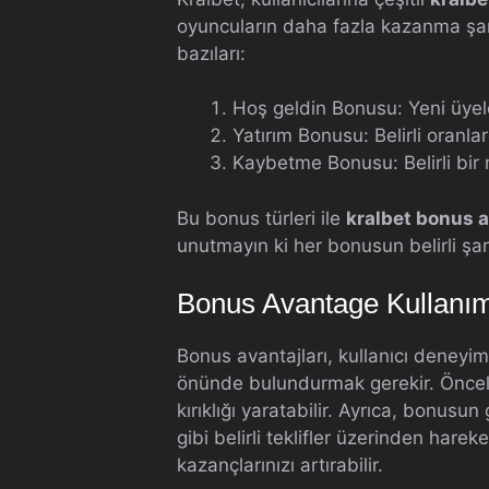
oyuncuların daha fazla kazanma şans
bazıları:
Hoş geldin Bonusu: Yeni üyele
Yatırım Bonusu: Belirli oranla
Kaybetme Bonusu: Belirli bir 
Bu bonus türleri ile
kralbet bonus a
unutmayın ki her bonusun belirli şar
Bonus Avantage Kullanım
Bonus avantajları, kullanıcı deneyim
önünde bulundurmak gerekir. Öncelikl
kırıklığı yaratabilir. Ayrıca, bonusun 
gibi belirli teklifler üzerinden hare
kazançlarınızı artırabilir.