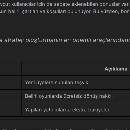
vcut kullanıcılar için de sepete eklenebilen bonuslar var.
un belirli şartları ve koşulları bulunuyor. Bu yüzden, bon
 strateji oluşturmanın en önemli araçlarındand
Açıklama
Yeni üyelere sunulan teşvik.
Belirli oyunlarda ücretsiz dönüş hakkı.
Yapılan yatırımlarda ekstra bakiyeler.