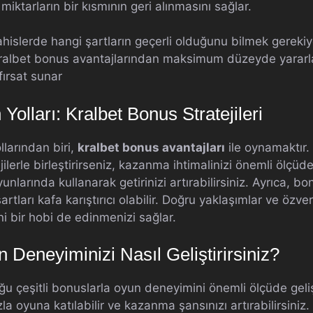
miktarların bir kısmının geri alınmasını sağlar.
hislerde hangi şartların geçerli olduğunu bilmek gerekiyor
ralbet bonus avantajlarından maksimum düzeyde yararlanab
fırsat sunar
Yolları: Kralbet Bonus Stratejileri
llarından biri,
kralbet bonus avantajları
ile oynamaktır.
jilerle birleştirirseniz, kazanma ihtimalinizi önemli ölçüde
larında kullanarak getirinizi artırabilirsiniz. Ayrıca, bon
rtları kafa karıştırıcı olabilir. Doğru yaklaşımlar ve özver
eni bir hobi de edinmenizi sağlar.
n Deneyiminizi Nasıl Geliştirirsiniz?
ğu çeşitli bonuslarla oyun deneyimini önemli ölçüde geliş
la oyuna katılabilir ve kazanma şansınızı artırabilirsiniz.