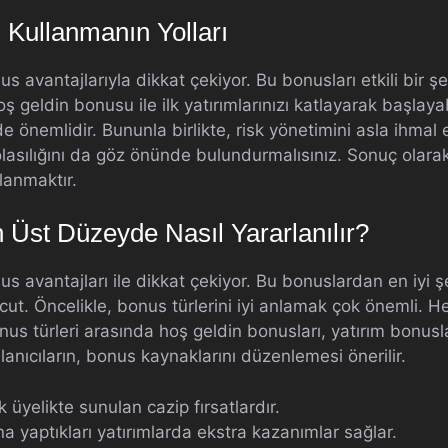
s Kullanmanın Yolları
s avantajlarıyla dikkat çekiyor. Bu bonusları etkili bir ş
ş geldin bonusu ile ilk yatırımlarınızı katlayarak başlayab
e önemlidir. Bununla birlikte, risk yönetimini asla ihma
lasılığını da göz önünde bulundurmalısınız. Sonuç olarak
lanmaktır.
 Üst Düzeyde Nasıl Yararlanılır?
us avantajları ile dikkat çekiyor. Bu bonuslardan en iyi ş
ut. Öncelikle, bonus türlerini iyi anlamak çok önemli. H
nus türleri arasında hoş geldin bonusları, yatırım bonusla
lanıcıların, bonus kaynaklarını düzenlemesi önerilir.
 üyelikte sunulan cazip fırsatlardır.
na yaptıkları yatırımlarda ekstra kazanımlar sağlar.