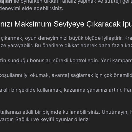
jları
ile oynarken dikkatli analiz yapmak ve strateji gel
deneyimi elde edebilirsiniz.
ınızı Maksimum Seviyeye Çıkaracak İpu
çıkarmak, oyun deneyiminizi büyük ölçüde iyileştirir. Kra
ize yarayabilir. Bu önerilere dikkat ederek daha fazla kaz
’in sunduğu bonusları sürekli kontrol edin. Yeni kampany
oşullarını iyi okumak, avantaj sağlamak için çok önemli
kıllı bir şekilde kullanmak, kazanma şansınızı artırır. Farkl
jlarınızı etkili bir biçimde kullanabilirsiniz. Unutmayın
ır. Sağlıklı ve keyifli oyunlar dileriz!