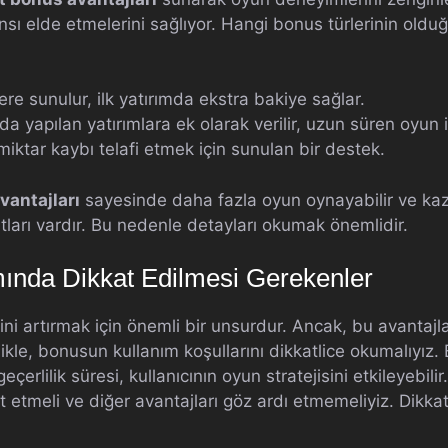
ı elde etmelerini sağlıyor. Hangi bonus türlerinin oldu
re sunulur, ilk yatırımda ekstra bakiye sağlar.
rda yapılan yatırımlara ek olarak verilir, uzun süren oyun
miktar kaybı telafi etmek için sunulan bir destek.
vantajları
sayesinde daha fazla oyun oynayabilir ve kaza
tları vardır. Bu nedenle detayları okumak önemlidir.
ında Dikkat Edilmesi Gerekenler
ini artırmak için önemli bir unsurdur. Ancak, bu avantajla
e, bonusun kullanım koşullarını dikkatlice okumalıyız. Bu
geçerlilik süresi, kullanıcının oyun stratejisini etkileyebili
ket etmeli ve diğer avantajları göz ardı etmemeliyiz. Dikka