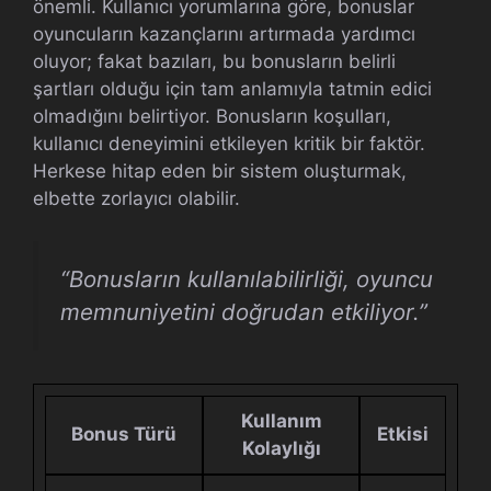
önemli. Kullanıcı yorumlarına göre, bonuslar
oyuncuların kazançlarını artırmada yardımcı
oluyor; fakat bazıları, bu bonusların belirli
şartları olduğu için tam anlamıyla tatmin edici
olmadığını belirtiyor. Bonusların koşulları,
kullanıcı deneyimini etkileyen kritik bir faktör.
Herkese hitap eden bir sistem oluşturmak,
elbette zorlayıcı olabilir.
“Bonusların kullanılabilirliği, oyuncu
memnuniyetini doğrudan etkiliyor.”
Kullanım
Bonus Türü
Etkisi
Kolaylığı