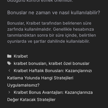
olduğunu kontrol etmek önemlidir.
Bonuslar ne zaman ve nasıl kullanılabilir?
Bonuslar, Kralbet tarafından belirlenen süre
zarfında kullanılmalıdır. Genellikle hesabınıza
tanımlandıktan sonra bir süre içinde, belirtilen
oyunlarda ve şartlar dahilinde kullanılabilir.
Kategoriler
Kralbet
Etiketler
kralbet bonusları
,
kralbet özel bonuslar
Kralbet Haftalık Bonusları: Kazançlarınızı
Katlama Yolunda Hangi Stratejileri
Uygulamalısınız?
Kralbet Bonus Avantajları: Kazançlarınıza
Değer Katacak Stratejiler