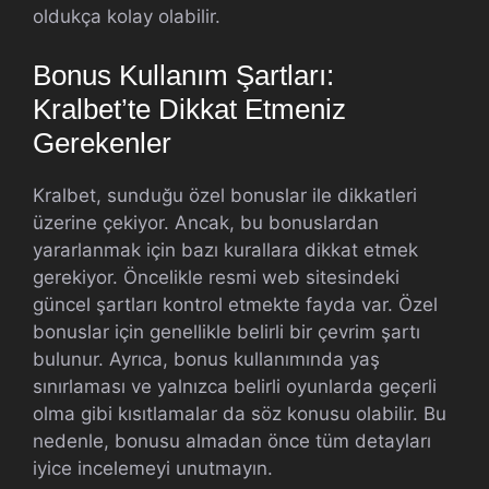
oldukça kolay olabilir.
Bonus Kullanım Şartları:
Kralbet’te Dikkat Etmeniz
Gerekenler
Kralbet, sunduğu özel bonuslar ile dikkatleri
üzerine çekiyor. Ancak, bu bonuslardan
yararlanmak için bazı kurallara dikkat etmek
gerekiyor. Öncelikle resmi web sitesindeki
güncel şartları kontrol etmekte fayda var. Özel
bonuslar için genellikle belirli bir çevrim şartı
bulunur. Ayrıca, bonus kullanımında yaş
sınırlaması ve yalnızca belirli oyunlarda geçerli
olma gibi kısıtlamalar da söz konusu olabilir. Bu
nedenle, bonusu almadan önce tüm detayları
iyice incelemeyi unutmayın.