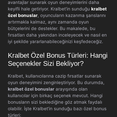
avantajlar sunarak oyun deneyimlerini daha
keyifli hale getiriyor. Kralbet’in sunduğu
kralbet
özel bonuslar
, oyuncuların kazanma şanslarını
artırmakla kalmaz, aynı zamanda oyun
bütçelerini de destekler. Bu makalede, bu
fırsatları daha yakından inceleyecek ve nasıl en
iyi şekilde yararlanabileceğinizi keşfedeceğiz.
Kralbet Özel Bonus Türleri: Hangi
Seçenekler Sizi Bekliyor?
Kralbet, kullanıcılarına cazip fırsatlar sunarak
oyun deneyimini zenginleştiriyor. Bu durumda,
kralbet özel bonuslar
arayışında olan
kullanıcılar için birkaç seçenek mevcut. Hangi
bonusların sizi beklediğine göz atmak faydalı
olabilir. İşte Kralbet’in sunduğu bazı özel bonus
türleri: