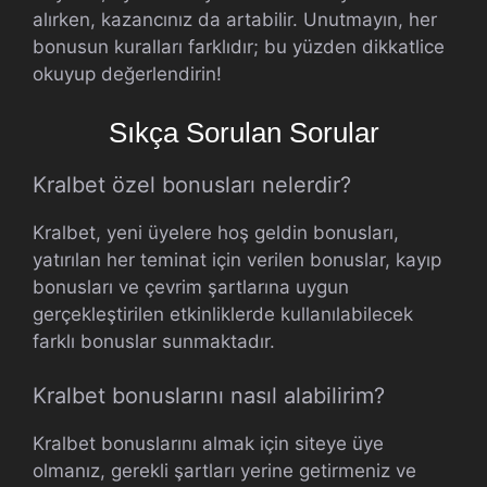
alırken, kazancınız da artabilir. Unutmayın, her
bonusun kuralları farklıdır; bu yüzden dikkatlice
okuyup değerlendirin!
Sıkça Sorulan Sorular
Kralbet özel bonusları nelerdir?
Kralbet, yeni üyelere hoş geldin bonusları,
yatırılan her teminat için verilen bonuslar, kayıp
bonusları ve çevrim şartlarına uygun
gerçekleştirilen etkinliklerde kullanılabilecek
farklı bonuslar sunmaktadır.
Kralbet bonuslarını nasıl alabilirim?
Kralbet bonuslarını almak için siteye üye
olmanız, gerekli şartları yerine getirmeniz ve